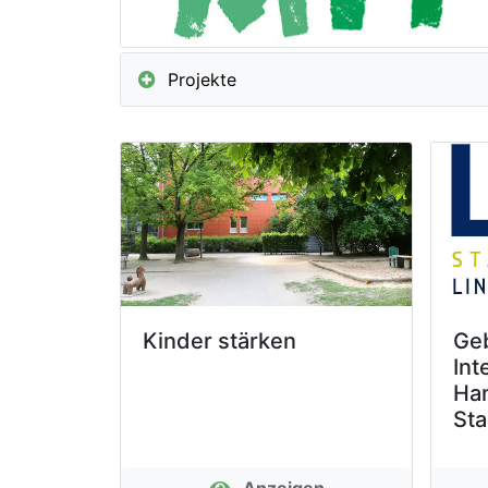
Projekte
Kinder stärken
Ge
Int
Ha
Sta