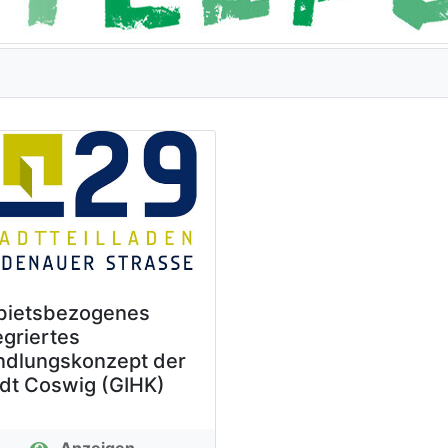
bietsbezogenes
egriertes
ndlungskonzept der
dt Coswig (GIHK)