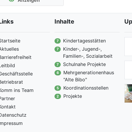
Anzeigen
Links
Inhalte
Up
Startseite
Kindertagesstätten
7
Aktuelles
Kinder-, Jugend-,
7
Familien-, Sozialarbeit
Barrierefreiheit
Schulnahe Projekte
7
Leitbild
Mehrgenerationenhaus
6
Geschäftsstelle
"Alte Bibo"
Betriebsrat
Koordinationsstellen
5
Komm ins Team
Projekte
2
Partner
Kontakt
Datenschutz
Impressum