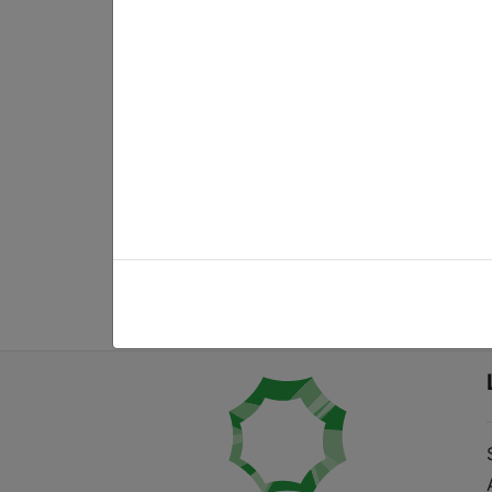
Schulclub Radebeul
Sch
Mitte
Kö
Anzeigen