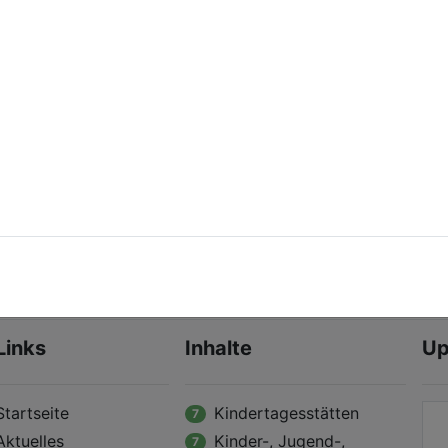
ulclub Radebeul
Schulclub Radeburg
tzschenbroda
Anzeigen
Anzeigen
Links
Inhalte
Up
Startseite
Kindertagesstätten
7
Aktuelles
Kinder-, Jugend-,
7