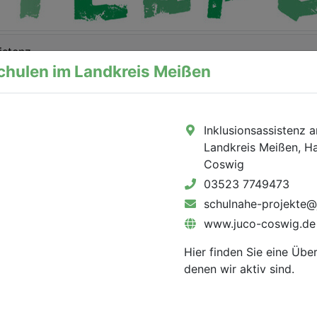
istenz
chulen im Landkreis Meißen
Inklusionsassistenz 
Landkreis Meißen, Ha
Coswig
03523 7749473
schulnahe-projekte@
takte
Inklusionsassistenz
www.juco-coswig.de
ulsozialarbeit
Hier finden Sie eine Übe
denen wir aktiv sind.
Anzeigen
Anzeigen